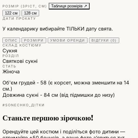
Таблиця розмірів ↗
РОЗМІР (ЗРІСТ, СМ)
122 см
128 см
ДАТИ ПРОКАТУ
У календарику вибирайте ТІЛЬКИ дату свята.
ОПИС
РОЗМІРИ
УМОВИ ОРЕНДИ
ВІДГУКИ (0)
СКЛАД КОСТЮМУ
Сукня
РОЗДІЛ
Святкові сукні
СТАТЬ
Жіноча
Об'єм грудей - 58 (є корсет, можна зменшити на 14
см.)
Довжина сукні - 84 см (від підмишки до низу)
#SONECHKO_ДІТКИ
Станьте першою зірочкою!
Орендуйте цей костюм і поділіться фото дитини —
отримайте +50 бонусів, а ваше фото зʼявиться тут.