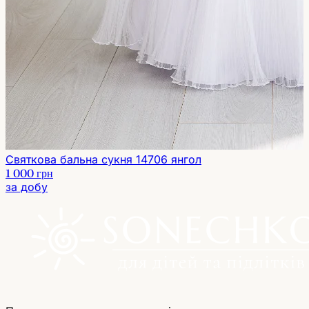
Святкова бальна сукня 14706 янгол
1 000 грн
за добу