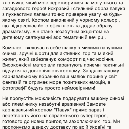
хлопчика, який мріє перетворитися на могутнього та
загадкового героя! Яскравий і стильний образ павука
з пухнастими лапами точно приверне увагу на будь-
якому святі. Костюм виконаний у чорному кольорі,
що підкреслює його ефектність та додає образу
драматизму. Він стане незабутнім акцентом на
дитячому святкуванні або тематичній вечірці.
Комплект включає в себе шапку з милими павучими
очима, зручні шорти для активних ігор та м'який
жилет, який забезпечує комфорт під час носіння.
Високоякісні матеріали гарантують приємні тактильні
відчуття та довговічність костюму. Завдяки такому
карнавальному вбранню ваш малюк порине у світ
фантазій та отримає море позитивних емоцій, а
фотографії будуть просто неймовірними!
Не пропустіть можливість подарувати вашому синові
або племіннику незабутні враження! Замовте
карнавальний костюм "Павук" прямо зараз і
перетворіть його на справжнього супергероя,
готового до нових пригод та захоплюючих ігор. Ми
пропонуємо швидку доставку по всій Україні та