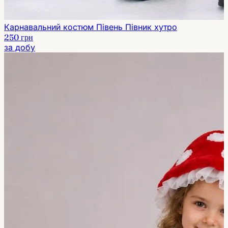
Карнавальний костюм Півень Півник хутро
250 грн
за добу