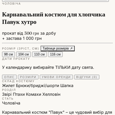
ЧОЛОВІЧА
Карнавальний костюм для хлопчика
Павук хутро
прокат від
300 грн
за добу
+ застава 1 000 грн
Таблиця розмірів ↗
РОЗМІР (ЗРІСТ, СМ)
98 см
104 см
110 см
116 см
ДАТИ ПРОКАТУ
У календарику вибирайте ТІЛЬКИ дату свята.
ОПИС
РОЗМІРИ
УМОВИ ОРЕНДИ
ВІДГУКИ (0)
СКЛАД КОСТЮМУ
Жилет
Брюки/бриджі/шорти
Шапка
РОЗДІЛ
Звірі Птахи Комахи
Хелловін
СТАТЬ
Чоловіча
Карнавальний костюм "Павук" – це чудовий вибір для