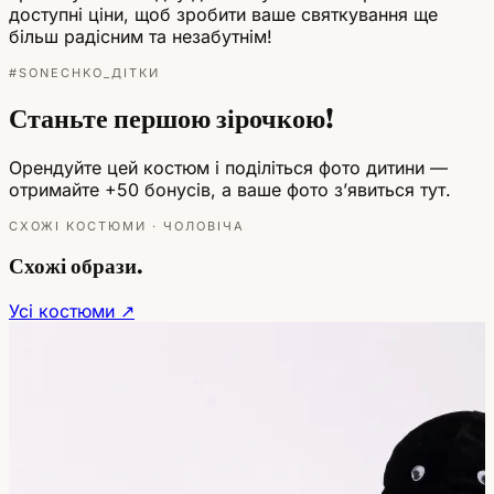
доступні ціни, щоб зробити ваше святкування ще
більш радісним та незабутнім!
#SONECHKO_ДІТКИ
Станьте першою зірочкою!
Орендуйте цей костюм і поділіться фото дитини —
отримайте +50 бонусів, а ваше фото зʼявиться тут.
СХОЖІ КОСТЮМИ · ЧОЛОВІЧА
Схожі образи.
Усі костюми ↗