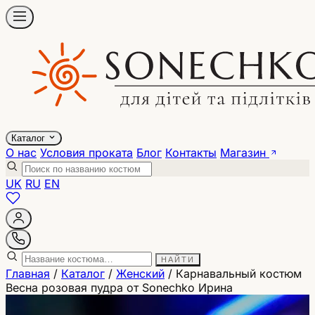
Каталог
О нас
Условия проката
Блог
Контакты
Магазин
UK
RU
EN
НАЙТИ
Главная
/
Каталог
/
Женский
/
Карнавальный костюм
Весна розовая пудра от Sonechko Ирина