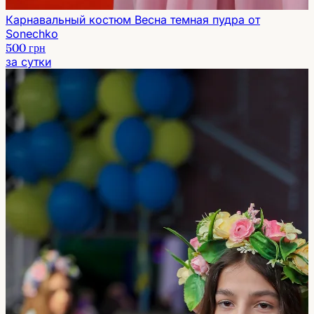
Карнавальный костюм Весна темная пудра от
Sonechko
500 грн
за сутки