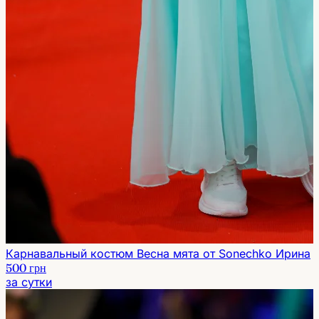
Карнавальный костюм Весна мята от Sonechko Ирина
500 грн
за сутки