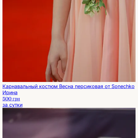
Карнавальный костюм Весна персиковая от Sonechko
Ирина
500 грн
за сутки