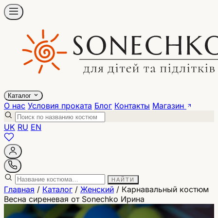
Каталог
О нас
Условия проката
Блог
Контакты
Магазин
UK
RU
EN
НАЙТИ
Главная
/
Каталог
/
Женский
/
Карнавальный костюм
Весна сиреневая от Sonechko Ирина