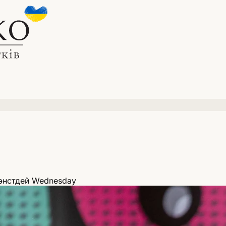
энстдей Wednesday