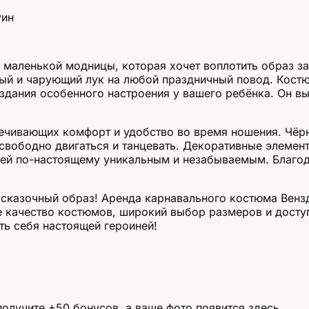
уин
маленькой модницы, которая хочет воплотить образ за
ый и чарующий лук на любой праздничный повод. Костю
здания особенного настроения у вашего ребёнка. Он вы
ечивающих комфорт и удобство во время ношения. Чёрн
вободно двигаться и танцевать. Декоративные элементы
дей по-настоящему уникальным и незабываемым. Благод
сказочный образ! Аренда карнавального костюма Вензд
качество костюмов, широкий выбор размеров и доступ
ь себя настоящей героиней!
олучите +50 бонусов, а ваше фото появится здесь.