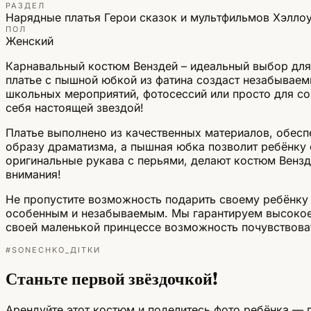
РАЗДЕЛ
Нарядные платья
Герои сказок и мультфильмов
Хэлло
ПОЛ
Женский
Карнавальный костюм Венздей – идеальный выбор для 
платье с пышной юбкой из фатина создаст незабываем
школьных мероприятий, фотосессий или просто для со
себя настоящей звездой!
Платье выполнено из качественных материалов, обесп
образу драматизма, а пышная юбка позволит ребёнку с
оригинальные рукава с перьями, делают костюм Венз
внимания!
Не пропустите возможность подарить своему ребёнку 
особенным и незабываемым. Мы гарантируем высокое 
своей маленькой принцессе возможность почувствоват
#SONECHKO_ДІТКИ
Станьте первой звёздочкой!
Арендуйте этот костюм и поделитесь фото ребёнка — п