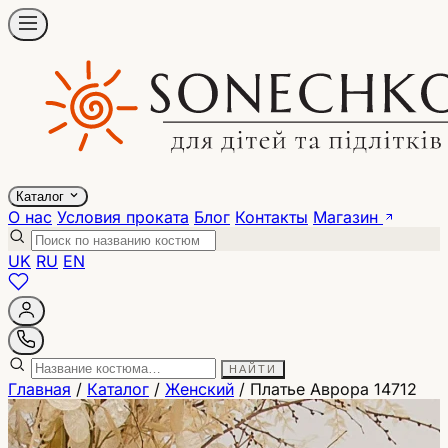
Каталог
О нас
Условия проката
Блог
Контакты
Магазин
UK
RU
EN
НАЙТИ
Главная
/
Каталог
/
Женский
/
Платье Аврора 14712