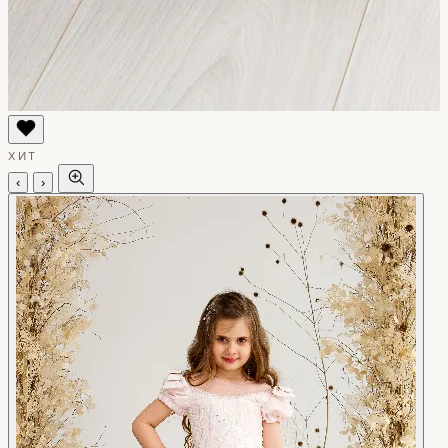
ХИТ
‹
›