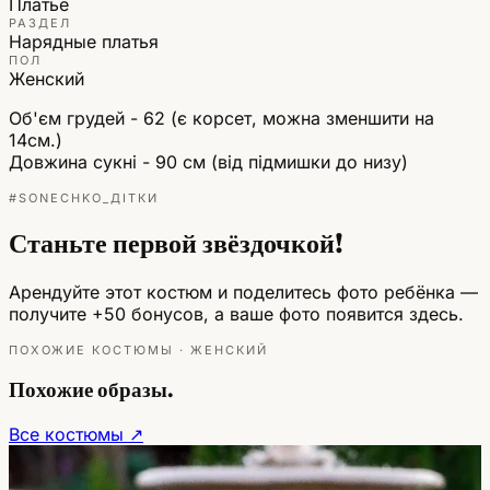
Платье
РАЗДЕЛ
Нарядные платья
ПОЛ
Женский
Об'єм грудей - 62 (є корсет, можна зменшити на
14см.)
Довжина сукні - 90 см (від підмишки до низу)
#SONECHKO_ДІТКИ
Станьте первой звёздочкой!
Арендуйте этот костюм и поделитесь фото ребёнка —
получите +50 бонусов, а ваше фото появится здесь.
ПОХОЖИЕ КОСТЮМЫ · ЖЕНСКИЙ
Похожие образы.
Все костюмы ↗