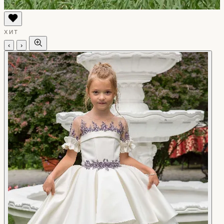
ХИТ
‹
›