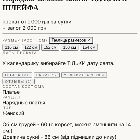
ШЛЕЙФА
прокат от
1 000 грн
за сутки
+ залог 2 000 грн
Таблица размеров ↗
РАЗМЕР (РОСТ, СМ)
116 см
122 см
152 см
158 см
164 см
ДАТЫ ПРОКАТА
У календарику вибирайте ТІЛЬКИ дату свята.
ОПИСАНИЕ
РАЗМЕРЫ
УСЛОВИЯ АРЕНДЫ
ОТЗЫВЫ (1)
СОСТАВ КОСТЮМА
Платье
РАЗДЕЛ
Нарядные платья
ПОЛ
Женский
Об'єм грудей - 60 (є корсет, можна зменшити на 14
см.)
Довжина сукні - 86 см (від підмишки до низу)