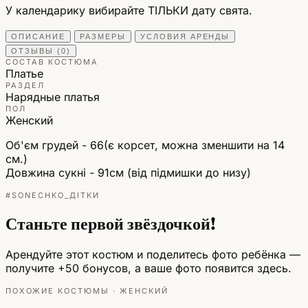
У календарику вибирайте ТІЛЬКИ дату свята.
ОПИСАНИЕ
РАЗМЕРЫ
УСЛОВИЯ АРЕНДЫ
ОТЗЫВЫ (0)
СОСТАВ КОСТЮМА
Платье
РАЗДЕЛ
Нарядные платья
ПОЛ
Женский
Об'єм грудей - 66(є корсет, можна зменшити на 14
см.)
Довжина сукні - 91см (від підмишки до низу)
#SONECHKO_ДІТКИ
Станьте первой звёздочкой!
Арендуйте этот костюм и поделитесь фото ребёнка —
получите +50 бонусов, а ваше фото появится здесь.
ПОХОЖИЕ КОСТЮМЫ · ЖЕНСКИЙ