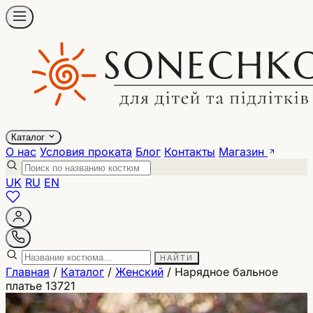
Каталог
О нас
Условия проката
Блог
Контакты
Магазин
UK
RU
EN
НАЙТИ
Главная
/
Каталог
/
Женский
/
Нарядное бальное
платье 13721