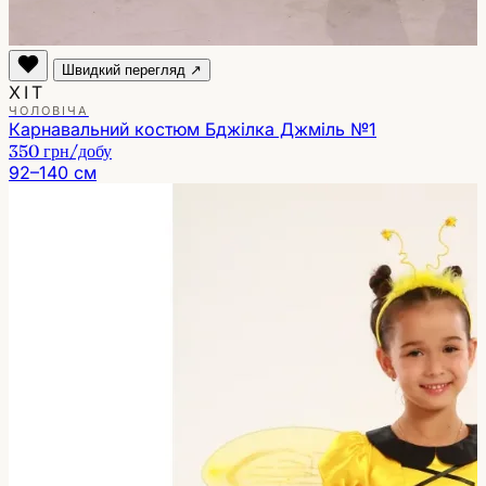
Швидкий перегляд ↗
ХІТ
ЧОЛОВІЧА
Карнавальний костюм Бджілка Джміль №1
350 грн
/добу
92–140 см