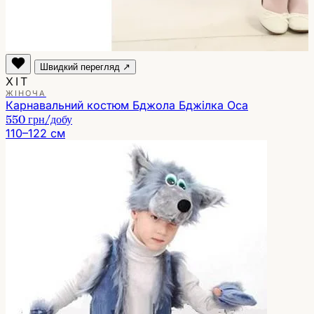
Швидкий перегляд ↗
ХІТ
ЖІНОЧА
Карнавальний костюм Бджола Бджілка Оса
550 грн
/добу
110–122 см