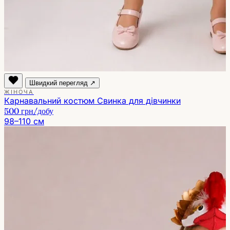
Швидкий перегляд ↗
ЖІНОЧА
Карнавальний костюм Свинка для дівчинки
500 грн
/добу
98–110 см