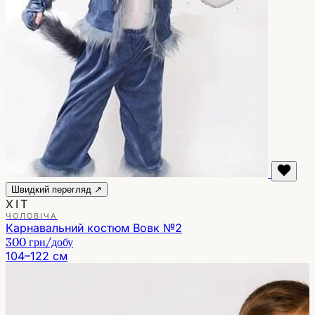
Швидкий перегляд ↗
ХІТ
ЧОЛОВІЧА
Карнавальний костюм Вовк №2
300 грн
/добу
104–122 см