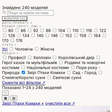
Знайдено
240
моделей
ФІЛЬТРИ (1)
ДАТА ПРОКАТУ
+
+
РОЗМІР (ЗРІСТ, СМ)
80
86
92
98
104
110
116
122
128
134
140
146
152
158
164
170
176
+
СТАТЬ
Усі
Чоловіча
Жіноча
+
РОЗДІЛ
Професії
Хелловін
Королівський двір
Герої казок та мультфільмів
Різдвяні та новорічні
костюми
Національні костюми
Пори року -
Природа
Звірі Птахи Комахи
Сад - Город
Стиляги/Короткі сукні
Святкові сукні
Скинути всі фільтри ↗
Показано
1–24
з 240 моделей
▦
▤
Звірі Птахи Комахи
×
очистити все ↗