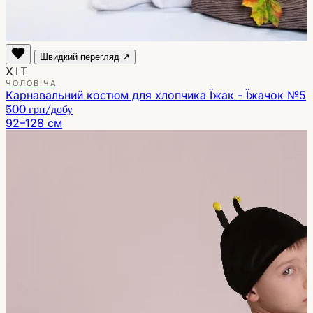
Швидкий перегляд ↗
ХІТ
ЧОЛОВІЧА
Карнавальний костюм для хлопчика Їжак - Їжачок №5
500 грн
/добу
92–128 см