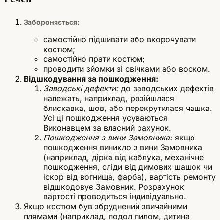
Забороняється:
самостійно підшивати або вкорочувати
костюм;
самостійно прати костюм;
проводити зйомки зі свічками або воском.
Відшкодування за пошкодження:
Заводські дефекти:
до заводських дефектів
належать, наприклад, розійшлася
блискавка, шов, або перекрутилася чашка.
Усі ці пошкодження усуваються
Виконавцем за власний рахунок.
Пошкодження з вини Замовника:
якщо
пошкодження виникло з вини Замовника
(наприклад, дірка від каблука, механічне
пошкодження, сліди від димових шашок чи
іскор від вогнища, фарба), вартість ремонту
відшкодовує Замовник. Розрахунок
вартості проводиться індивідуально.
Якщо костюм був збруднений звичайними
плямами (наприклад, подол пилом, дитина