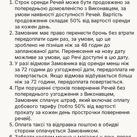
Строк оренди Речей може бути продовжено за
попередньою домовленістю з Виконавцем, за
умови наявності доступності Речей. Вартість
продовження складає 50% від вартості оренди
за кожен день.
Замовник має право перенести бронь без втрати
передоплати один раз, за умови, що це
зроблено не пізніше ніж за 48 годин до
запланованої дати. Перенесення на нову дату
можливе за умови, що Речі доступні в цю дату.
У разі відмови Замовника від оренди менш ніж
за 72 години до узгодженої дати, передоплата не
повертається. Якщо відмова відбувається більш
ніж за 72 години, передоплата повертається.
При порушенні строків повернення Речей без
попереднього узгодження з Виконавцем,
Замовник сплачує штраф, який включає оплату
добового тарифу (тобто 50% від вартості
прокату за кожен день прострочки повернення
речей).
Оплата таксі та відправка поштою в обидві
сторони оплачується Замовником.
Забрати костюм можна у магазині у день перед