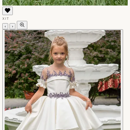
ХІТ
‹
›