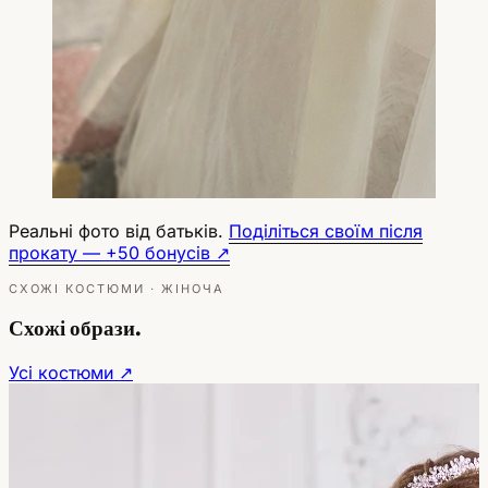
Реальні фото від батьків.
Поділіться своїм після
прокату — +50 бонусів ↗
СХОЖІ КОСТЮМИ · ЖІНОЧА
Схожі образи.
Усі костюми ↗