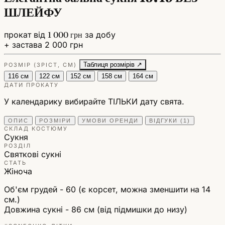
ШЛЕЙФУ
прокат від
1 000 грн
за добу
+ застава 2 000 грн
Таблиця розмірів ↗
РОЗМІР (ЗРІСТ, СМ)
116 см
122 см
152 см
158 см
164 см
ДАТИ ПРОКАТУ
У календарику вибирайте ТІЛЬКИ дату свята.
ОПИС
РОЗМІРИ
УМОВИ ОРЕНДИ
ВІДГУКИ (1)
СКЛАД КОСТЮМУ
Сукня
РОЗДІЛ
Святкові сукні
СТАТЬ
Жіноча
Об'єм грудей - 60 (є корсет, можна зменшити на 14
см.)
Довжина сукні - 86 см (від підмишки до низу)