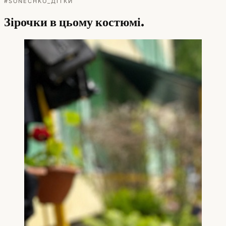
#SONECHKO_ДІТКИ
Зірочки в цьому костюмі.