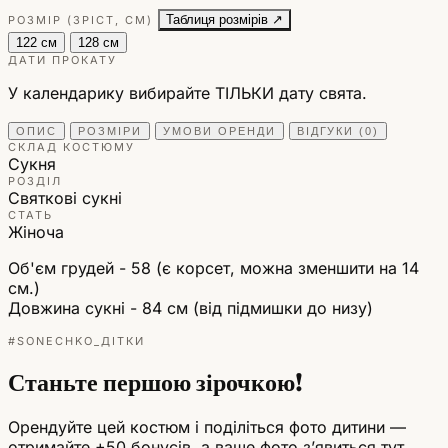
Таблиця розмірів ↗
РОЗМІР (ЗРІСТ, СМ)
122 см
128 см
ДАТИ ПРОКАТУ
У календарику вибирайте ТІЛЬКИ дату свята.
ОПИС
РОЗМІРИ
УМОВИ ОРЕНДИ
ВІДГУКИ (0)
СКЛАД КОСТЮМУ
Сукня
РОЗДІЛ
Святкові сукні
СТАТЬ
Жіноча
Об'єм грудей - 58 (є корсет, можна зменшити на 14
см.)
Довжина сукні - 84 см (від підмишки до низу)
#SONECHKO_ДІТКИ
Станьте першою зірочкою!
Орендуйте цей костюм і поділіться фото дитини —
отримайте +50 бонусів, а ваше фото зʼявиться тут.