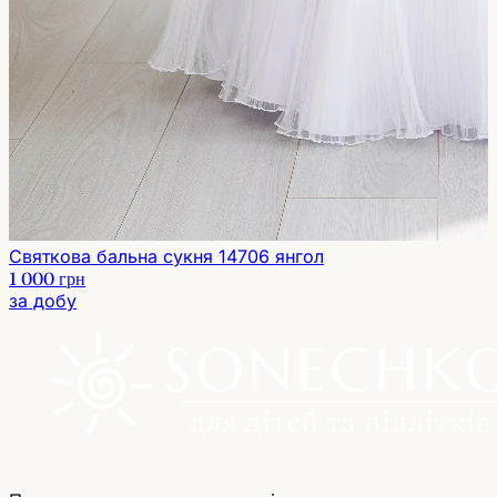
Святкова бальна сукня 14706 янгол
1 000 грн
за добу