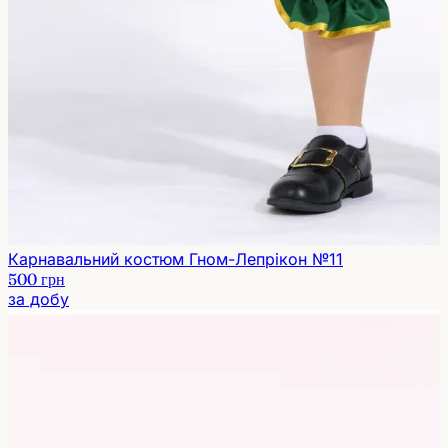
Карнавальний костюм Гном-Лепрікон №11
500 грн
за добу