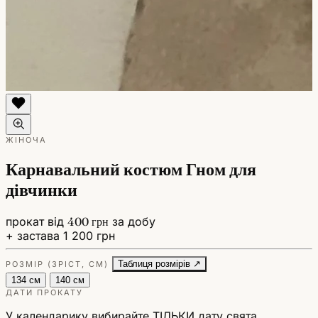
ЖІНОЧА
Карнавальний костюм Гном для
дівчинки
прокат від
400 грн
за добу
+ застава 1 200 грн
Таблиця розмірів ↗
РОЗМІР (ЗРІСТ, СМ)
134 см
140 см
ДАТИ ПРОКАТУ
У календарику вибирайте ТІЛЬКИ дату свята.