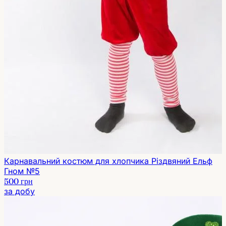
Карнавальний костюм для хлопчика Різдвяний Ельф
Гном №5
500 грн
за добу