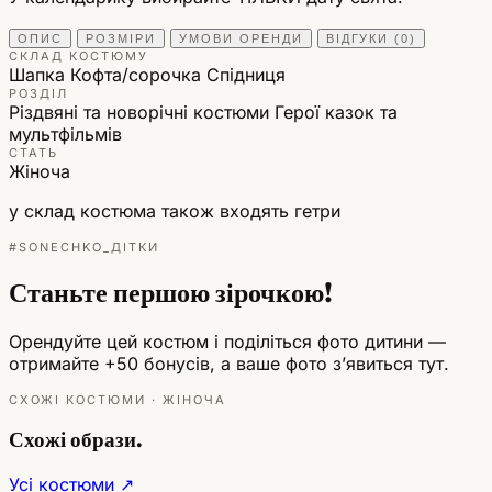
ОПИС
РОЗМІРИ
УМОВИ ОРЕНДИ
ВІДГУКИ (0)
СКЛАД КОСТЮМУ
Шапка
Кофта/сорочка
Спідниця
РОЗДІЛ
Різдвяні та новорічні костюми
Герої казок та
мультфільмів
СТАТЬ
Жіноча
у склад костюма також входять гетри
#SONECHKO_ДІТКИ
Станьте першою зірочкою!
Орендуйте цей костюм і поділіться фото дитини —
отримайте +50 бонусів, а ваше фото зʼявиться тут.
СХОЖІ КОСТЮМИ · ЖІНОЧА
Схожі образи.
Усі костюми ↗