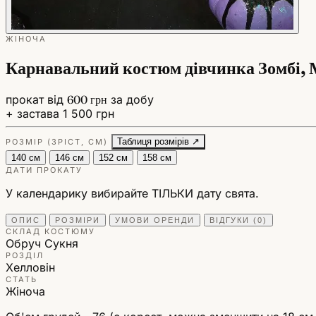
ЖІНОЧА
Карнавальний костюм дівчинка Зомбі, 
прокат від
600 грн
за добу
+ застава 1 500 грн
Таблиця розмірів ↗
РОЗМІР (ЗРІСТ, СМ)
140 см
146 см
152 см
158 см
ДАТИ ПРОКАТУ
У календарику вибирайте ТІЛЬКИ дату свята.
ОПИС
РОЗМІРИ
УМОВИ ОРЕНДИ
ВІДГУКИ (0)
СКЛАД КОСТЮМУ
Обруч
Сукня
РОЗДІЛ
Хелловін
СТАТЬ
Жіноча