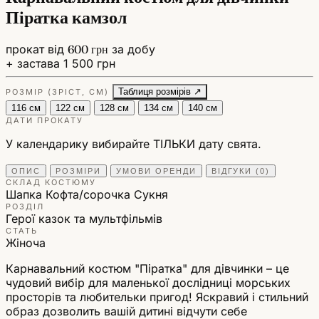
Піратка камзол
прокат від
600 грн
за добу
+ застава 1 500 грн
Таблиця розмірів ↗
РОЗМІР (ЗРІСТ, СМ)
116 см
122 см
128 см
134 см
140 см
ДАТИ ПРОКАТУ
У календарику вибирайте ТІЛЬКИ дату свята.
ОПИС
РОЗМІРИ
УМОВИ ОРЕНДИ
ВІДГУКИ (0)
СКЛАД КОСТЮМУ
Шапка
Кофта/сорочка
Сукня
РОЗДІЛ
Герої казок та мультфільмів
СТАТЬ
Жіноча
Карнавальний костюм "Піратка" для дівчинки – це
чудовий вибір для маленької дослідниці морських
просторів та любительки пригод! Яскравий і стильний
образ дозволить вашій дитині відчути себе