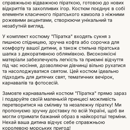
справжньою відважною піраткою, готовою до нових
відкриттів та захопливих ігор. Костюм поєднує в собі
елементи класичного піратського камзола з ніжними
рожевими акцентами, створюючи унікальний та
незабутній вигляд.
У комплект костюму "Піратка" входять сукня з
пишною спідницею, зручна кофта або сорочка для
комфорту вашої дитини, а також стильна піратська
шапка з декоративною облямівкою. Високоякісні
матеріали забезпечують легкість та приємні відчуття
під час носіння, дозволяючи дівчинці вільно рухатися
та насолоджуватися святом. Цей костюм ідеально
підходить для дитячих свят, тематичних вечірок,
карнавалів та фотосесій.
Замовте карнавальний костюм "Піратка" прямо зараз
і подаруйте своїй маленькій принцесі можливість
перетворитися на сміливу та незалежну піратку! Ми
пропонуємо зручну доставку по всій Україні, щоб ви
могли отримати бажаний образ в найкоротші терміни.
Нехай ваша дитина відчує себе справжньою
королевою морських пригод!