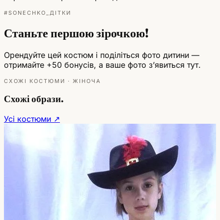
#SONECHKO_ДІТКИ
Станьте першою зірочкою!
Орендуйте цей костюм і поділіться фото дитини —
отримайте +50 бонусів, а ваше фото зʼявиться тут.
СХОЖІ КОСТЮМИ · ЖІНОЧА
Схожі образи.
Усі костюми ↗