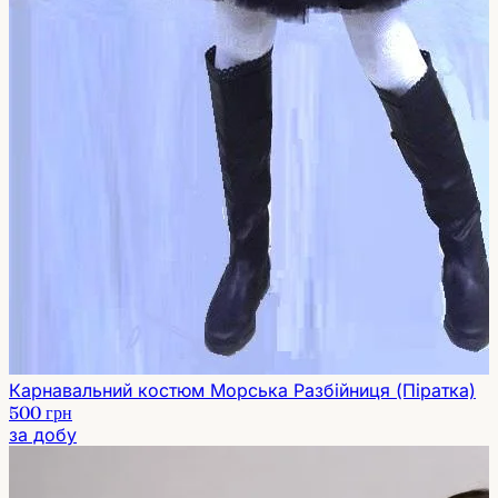
Карнавальний костюм Морська Разбійниця (Піратка)
500 грн
за добу