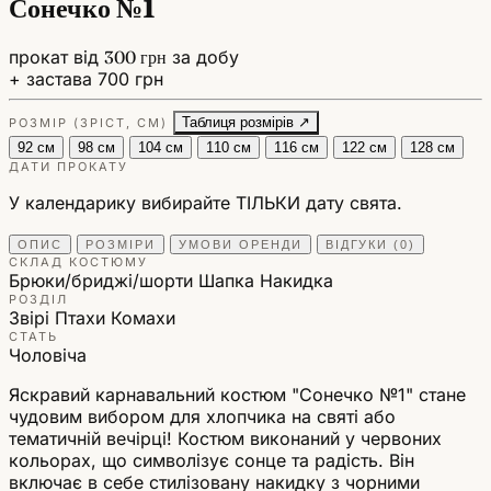
Сонечко №1
прокат від
300 грн
за добу
+ застава 700 грн
Таблиця розмірів ↗
РОЗМІР (ЗРІСТ, СМ)
92 см
98 см
104 см
110 см
116 см
122 см
128 см
ДАТИ ПРОКАТУ
У календарику вибирайте ТІЛЬКИ дату свята.
ОПИС
РОЗМІРИ
УМОВИ ОРЕНДИ
ВІДГУКИ (0)
СКЛАД КОСТЮМУ
Брюки/бриджі/шорти
Шапка
Накидка
РОЗДІЛ
Звірі Птахи Комахи
СТАТЬ
Чоловіча
Яскравий карнавальний костюм "Сонечко №1" стане
чудовим вибором для хлопчика на святі або
тематичній вечірці! Костюм виконаний у червоних
кольорах, що символізує сонце та радість. Він
включає в себе стилізовану накидку з чорними