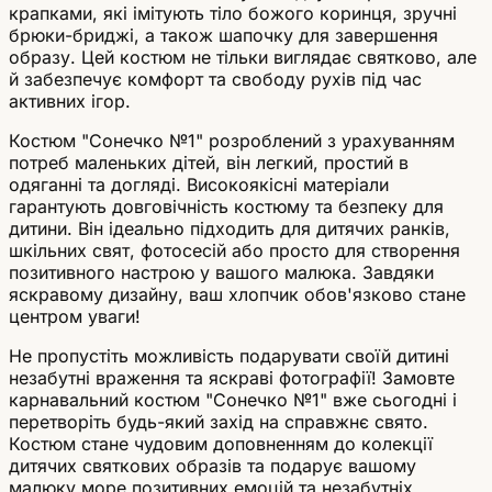
крапками, які імітують тіло божого коринця, зручні
брюки-бриджі, а також шапочку для завершення
образу. Цей костюм не тільки виглядає святково, але
й забезпечує комфорт та свободу рухів під час
активних ігор.
Костюм "Сонечко №1" розроблений з урахуванням
потреб маленьких дітей, він легкий, простий в
одяганні та догляді. Високоякісні матеріали
гарантують довговічність костюму та безпеку для
дитини. Він ідеально підходить для дитячих ранків,
шкільних свят, фотосесій або просто для створення
позитивного настрою у вашого малюка. Завдяки
яскравому дизайну, ваш хлопчик обов'язково стане
центром уваги!
Не пропустіть можливість подарувати своїй дитині
незабутні враження та яскраві фотографії! Замовте
карнавальний костюм "Сонечко №1" вже сьогодні і
перетворіть будь-який захід на справжнє свято.
Костюм стане чудовим доповненням до колекції
дитячих святкових образів та подарує вашому
малюку море позитивних емоцій та незабутніх