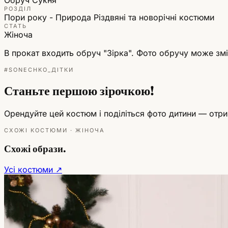
РОЗДІЛ
Пори року - Природа
Різдвяні та новорічні костюми
СТАТЬ
Жіноча
В прокат входить обруч "Зірка". Фото обручу може зм
#SONECHKO_ДІТКИ
Станьте першою зірочкою!
Орендуйте цей костюм і поділіться фото дитини — отрим
СХОЖІ КОСТЮМИ · ЖІНОЧА
Схожі образи.
Усі костюми ↗