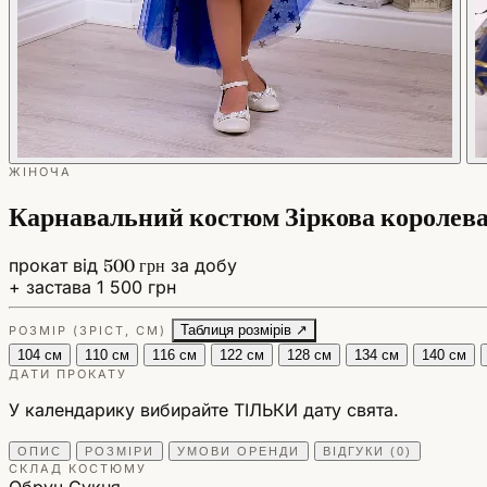
ЖІНОЧА
Карнавальний костюм Зіркова королева,
прокат від
500 грн
за добу
+ застава 1 500 грн
Таблиця розмірів ↗
РОЗМІР (ЗРІСТ, СМ)
104 см
110 см
116 см
122 см
128 см
134 см
140 см
ДАТИ ПРОКАТУ
У календарику вибирайте ТІЛЬКИ дату свята.
ОПИС
РОЗМІРИ
УМОВИ ОРЕНДИ
ВІДГУКИ (0)
СКЛАД КОСТЮМУ
Обруч
Сукня