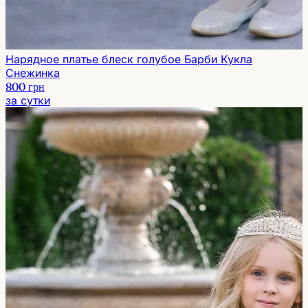
Нарядное платье блеск голубое Барби Кукла
Снежинка
800 грн
за сутки