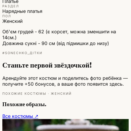
Платье
РАЗДЕЛ
Нарядные платья
ПОЛ
Женский
Об'єм грудей - 62 (є корсет, можна зменшити на
14см.)
Довжина сукні - 90 см (від підмишки до низу)
#SONECHKO_ДІТКИ
Станьте первой звёздочкой!
Арендуйте этот костюм и поделитесь фото ребёнка —
получите +50 бонусов, а ваше фото появится здесь.
ПОХОЖИЕ КОСТЮМЫ · ЖЕНСКИЙ
Похожие образы.
Все костюмы ↗