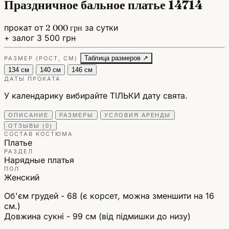
Праздничное бальное платье 14714
прокат от
2 000 грн
за сутки
+ залог 3 500 грн
Таблица размеров ↗
РАЗМЕР (РОСТ, СМ)
134 см
140 см
146 см
ДАТЫ ПРОКАТА
У календарику вибирайте ТІЛЬКИ дату свята.
ОПИСАНИЕ
РАЗМЕРЫ
УСЛОВИЯ АРЕНДЫ
ОТЗЫВЫ (0)
СОСТАВ КОСТЮМА
Платье
РАЗДЕЛ
Нарядные платья
ПОЛ
Женский
Об'єм грудей - 68 (є корсет, можна зменшити на 16
см.)
Довжина сукні - 99 см (від підмишки до низу)