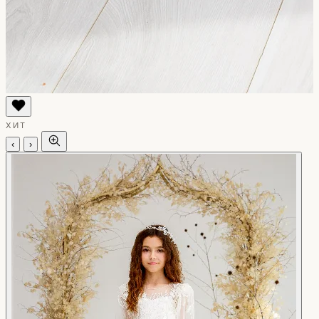
ХИТ
‹
›