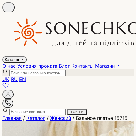
Каталог
О нас
Условия проката
Блог
Контакты
Магазин
UK
RU
EN
НАЙТИ
Главная
/
Каталог
/
Женский
/
Бальное платье 15715