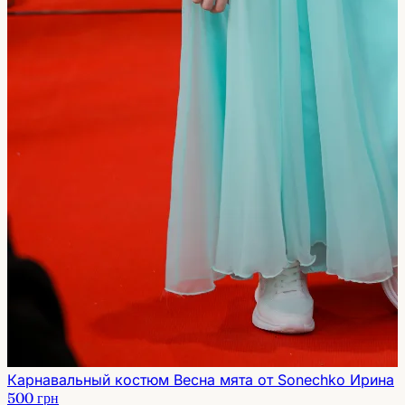
Карнавальный костюм Весна мята от Sonechko Ирина
500 грн