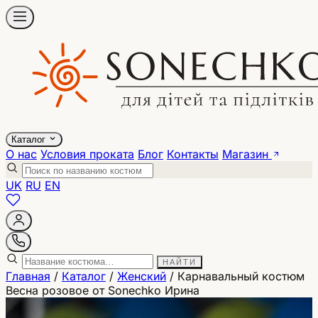
Каталог
О нас
Условия проката
Блог
Контакты
Магазин
UK
RU
EN
НАЙТИ
Главная
/
Каталог
/
Женский
/
Карнавальный костюм
Весна розовое от Sonechko Ирина