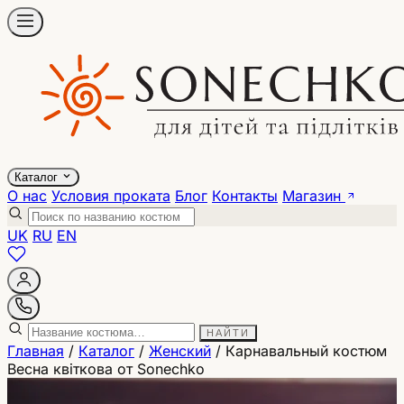
Каталог
О нас
Условия проката
Блог
Контакты
Магазин
UK
RU
EN
НАЙТИ
Главная
/
Каталог
/
Женский
/
Карнавальный костюм
Весна квіткова от Sonechko