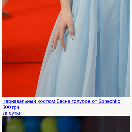
Карнавальный костюм Весна голубое от Sonechko
500 грн
за сутки