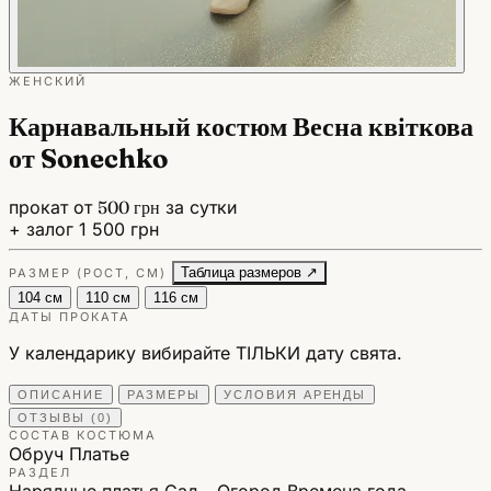
ЖЕНСКИЙ
Карнавальный костюм Весна квіткова
от Sonechko
прокат от
500 грн
за сутки
+ залог 1 500 грн
Таблица размеров ↗
РАЗМЕР (РОСТ, СМ)
104 см
110 см
116 см
ДАТЫ ПРОКАТА
У календарику вибирайте ТІЛЬКИ дату свята.
ОПИСАНИЕ
РАЗМЕРЫ
УСЛОВИЯ АРЕНДЫ
ОТЗЫВЫ (0)
СОСТАВ КОСТЮМА
Обруч
Платье
РАЗДЕЛ
Нарядные платья
Сад - Огород
Времена года -