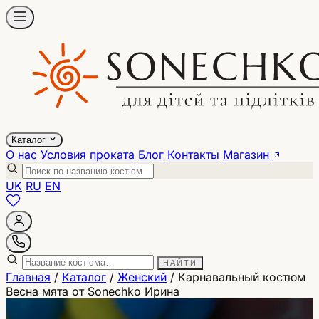
Каталог
О нас
Условия проката
Блог
Контакты
Магазин
UK
RU
EN
НАЙТИ
Главная
/
Каталог
/
Женский
/
Карнавальный костюм
Весна мята от Sonechko Ирина