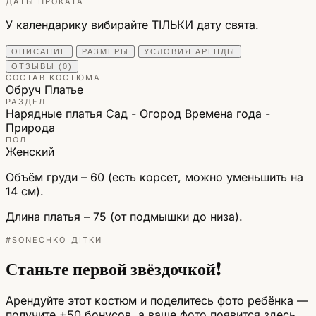
ДАТЫ ПРОКАТА
У календарику вибирайте ТІЛЬКИ дату свята.
ОПИСАНИЕ
РАЗМЕРЫ
УСЛОВИЯ АРЕНДЫ
ОТЗЫВЫ (0)
СОСТАВ КОСТЮМА
Обруч
Платье
РАЗДЕЛ
Нарядные платья
Сад - Огород
Времена года -
Природа
ПОЛ
Женский
Объём груди – 60 (есть корсет, можно уменьшить на
14 см).
Длина платья – 75 (от подмышки до низа).
#SONECHKO_ДІТКИ
Станьте первой звёздочкой!
Арендуйте этот костюм и поделитесь фото ребёнка —
получите +50 бонусов, а ваше фото появится здесь.