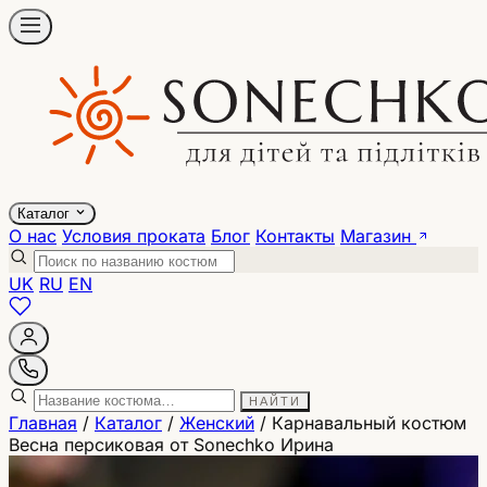
Каталог
О нас
Условия проката
Блог
Контакты
Магазин
UK
RU
EN
НАЙТИ
Главная
/
Каталог
/
Женский
/
Карнавальный костюм
Весна персиковая от Sonechko Ирина