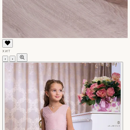
ХИТ
‹
›