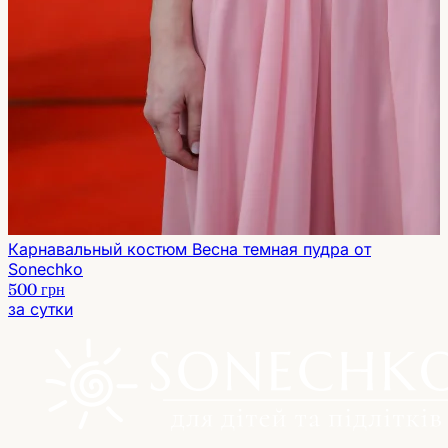
Карнавальный костюм Весна темная пудра от
Sonechko
500 грн
за сутки