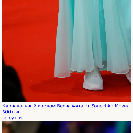
Карнавальный костюм Весна мята от Sonechko Ирина
500 грн
за сутки