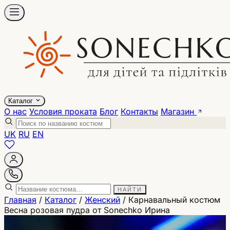
Каталог
О нас
Условия проката
Блог
Контакты
Магазин
UK
RU
EN
НАЙТИ
Главная
/
Каталог
/
Женский
/
Карнавальный костюм
Весна розовая пудра от Sonechko Ирина