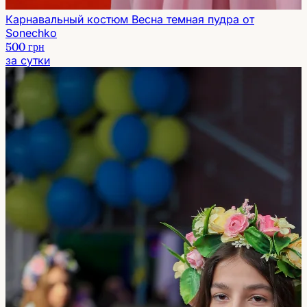
Карнавальный костюм Весна темная пудра от
Sonechko
500 грн
за сутки