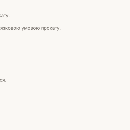
ату.
вʼязковою умовою прокату.
ся.